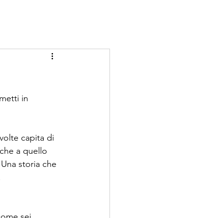
metti in 
volte capita di 
che a quello 
 Una storia che 
.
come sei.