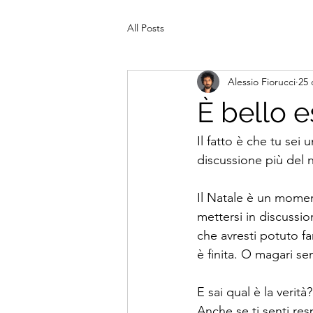
All Posts
Alessio Fiorucci
25 
È bello 
Il fatto è che tu sei
discussione più del 
Il Natale è un moment
mettersi in discussi
che avresti potuto fa
è finita. O magari s
E sai qual è la verità?
Anche se ti senti res