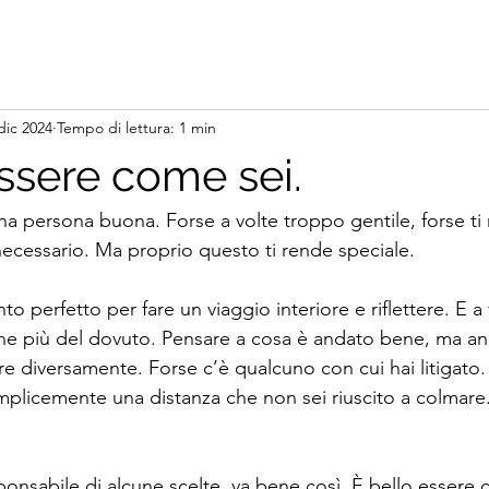
dic 2024
Tempo di lettura: 1 min
essere come sei.
 una persona buona. Forse a volte troppo gentile, forse ti 
necessario. Ma proprio questo ti rende speciale.
o perfetto per fare un viaggio interiore e riflettere. E a 
one più del dovuto. Pensare a cosa è andato bene, ma an
re diversamente. Forse c’è qualcuno con cui hai litigato.
emplicemente una distanza che non sei riuscito a colmare
ponsabile di alcune scelte, va bene così. È bello essere 