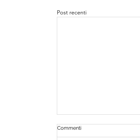
Post recenti
Fermati. Amati. Scegli. – Il
Commenti
primo passo per cambiare
la tua vita