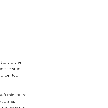
tto ciò che 
unisce studi 
mo del tuo 
può migliorare 
tidiana. 
 e di come la 