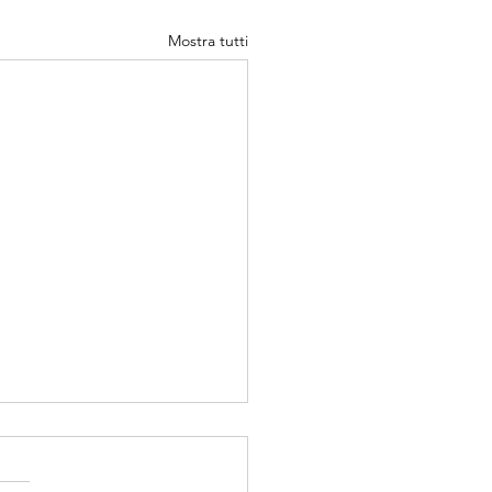
Mostra tutti
niche di Visualizzazione:
 la Visualizzazione
utiva Trasforma i Tuoi