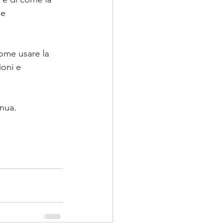
e 
come usare la 
oni e 
inua.